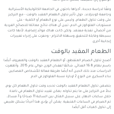
الوصول إلى تحقيقها بشكل كامل دائمًا.
وفقًا لدراسة جديدة، أجراها باحثون في الجامعة الكاثوليكية الأسترالية
وجامعة كوينزلاند، حول تأثير تناول الطعام المقيد بالوقت - مع التركيز
على وقت تناول الطعام، وليس على نوع الطعام أو الكمية - على
مستويات الغلوكوز في الدم، تبين أن هناك نتائج مماثلة للنصائح الفردية
من أخصائي تغذية معتمد. ولكن كانت هناك فوائد إضافية، لأنها كانت
بسيطة وقابلة للتحقيق وسهلة الالتزام - وحفزت على إجراء تغييرات
إيجابية أخرى.
الطعام المقيد بالوقت
أصبح تناول الصيام المتقطع، أو الطعام المقيد بالوقت والمعروف أيضًا
باسم نظام 16:8 الغذائي، شائعًا لفقدان الوزن حوالي عام 2015. وأظهرت
الدراسات منذ ذلك الحين أنه أيضًا طريقة فعالة للأشخاص المصابين
بداء السكري من النوع 2 لإدارة نسبة الغلوكوز في الدم.
يتضمن تناول الطعام المقيد بالوقت تحديد وقت تناول الطعام كل يوم،
بدلاً من التركيز على ما يتم تناوله. يمكن تقييد تناول الطعام في نافذة
خلال ساعات النهار، على سبيل المثال بين الساعة 11 صباحًا و7 مساءً،
ثم الصيام في الساعات المتبقية. يمكن أن يؤدي هذا أحيانًا بشكل طبيعي
إلى تناول كميات أقل أيضًا.