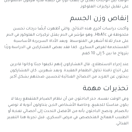
الوقت بين الوجبات يمكن أن يلعب دورًا في كيفية قدرة هرمون الأنسولين
على تقليل تركيزات الغلوكوز.
إنقاص وزن الجسم
وأكدت دراسات أخرى هذه النتائج، والتي أظهرت أيضًا درجات تحسن
ملحوظة في HbA1c، وهو مؤشر في الدم يمثل تركيزات الغلوكوز في الدم
على مدار ثلاثة أشهر في المتوسط. ويعد الأداة السريرية الأساسية
المستخدمة لمرض السكري. كما فقد بعض المشاركين في الدراسة وزنًا
يترواح ما بين 5 إلى 10 كغم.
عند إجراء الاستطلاع، قال المشاركون إنهم تكيفوا جيدًا وكانوا قادرين
على اتباع نافذة تناول الطعام المقيدة. وبعد شهرين، كان المشاركون
يبحثون عن المزيد من النصائح الغذائية لتحسين صحتهم بشكل أكبر.
تحذيرات مهمة
وفي الوقت نفسه، حذر الباحثون من أن نظام الصيام المتقطع ربما لا
يكون مناسبًا للجميع، وخاصة الأشخاص الذين يتناولون أدوية لا توصي
بالصيام. ونصح الباحثون بأنه من الأفضل التحدث إلى أخصائي تغذية أو
الطبيب المعالج المتخصص في مرض السكري، قبل تجربة هذا التغيير
الغذائي.