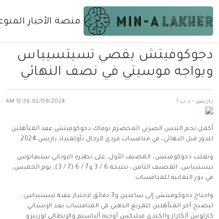
منصة الأخبار المنوع
دجوكوفيتش يقصي تسيتسيباس
ويواجه موسيتي في نصف النهائي
باريس - د ب أ
02/08/2024 12:36 AM
أكمل نجم التنس الصربي المخضرم نوفاك دجوكوفيتش عقد المتأهلين
للدور قبل النهائي، في منافسات فردي الرجال بأولمبياد باريس 2024.
وتغلب دجوكوفيتش، المصنف الأول، على نظيره اليوناني ستيفانوس
تيستيباس، المصنف الثامن، بنتيجة 6 / 3 و7 / 6 (7 / 3)، يوم الخميس،
في دور الثمانية للمنافسات.
واحتاج دجوكوفيتش إلى ساعتين و3 دقائق لاجتياز عقبة تيستيباس،
ليصبح آخر المتأهلين للمربع الذهبي في المنافسات بعد الإسباني
كارلوس ألكاراز والكندي فيليكس أوجيه ألياسيم والإيطالي لورينزو