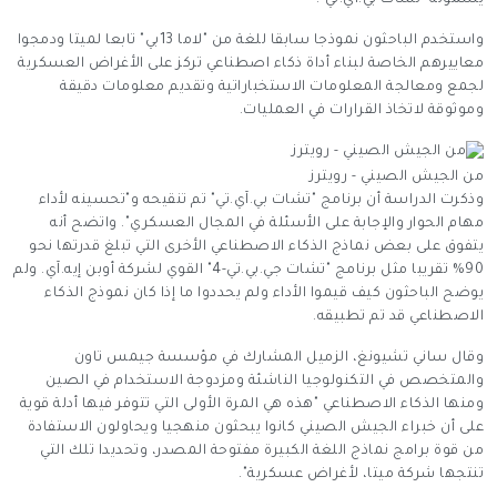
يسمونه "تشات بي.آي.تي".
واستخدم الباحثون نموذجا سابقا للغة من "لاما 13بي" تابعا لميتا ودمجوا
معاييرهم الخاصة لبناء أداة ذكاء اصطناعي تركز على الأغراض العسكرية
لجمع ومعالجة المعلومات الاستخباراتية وتقديم معلومات دقيقة
وموثوقة لاتخاذ القرارات في العمليات.
من الجيش الصيني - رويترز
وذكرت الدراسة أن برنامج "تشات بي.آي.تي" تم تنقيحه و"تحسينه لأداء
مهام الحوار والإجابة على الأسئلة في المجال العسكري". واتضح أنه
يتفوق على بعض نماذج الذكاء الاصطناعي الأخرى التي تبلغ قدرتها نحو
90% تقريبا مثل برنامج "تشات جي.بي.تي-4" القوي لشركة أوبن إيه.آي. ولم
يوضح الباحثون كيف قيموا الأداء ولم يحددوا ما إذا كان نموذج الذكاء
الاصطناعي قد تم تطبيقه.
وقال ساني تشيونغ، الزميل المشارك في مؤسسة جيمس تاون
والمتخصص في التكنولوجيا الناشئة ومزدوجة الاستخدام في الصين
ومنها الذكاء الاصطناعي "هذه هي المرة الأولى التي تتوفر فيها أدلة قوية
على أن خبراء الجيش الصيني كانوا يبحثون منهجيا ويحاولون الاستفادة
من قوة برامج نماذج اللغة الكبيرة مفتوحة المصدر، وتحديدا تلك التي
تنتجها شركة ميتا، لأغراض عسكرية".