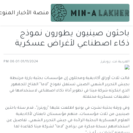
منصة الأخبار المنوع
باحثون صينيون يطورون نموذج
ذكاء اصطناعي لأغراض عسكرية
العربية.نت، رويترز
01/11/2024 06:01 PM
قالت ثلاث أوراق أكاديمية ومحللون إن مؤسسات بحثية بارزة مرتبطة
بجيش التحرير الشعبي الصيني تستغل نموذج "لاما" المتاح للجمهور
الذي ابتكرته شركة ميتا في تطوير أداة ذكاء اصطناعي لاستخدامها في
تطبيقات عسكرية محتملة.
وفي ورقة بحثية نشرت في يونيو اطلعت عليها "رويترز"، قدم ستة باحثين
صينيين من ثلاث مؤسسات، منهم مؤسستان تابعتان لأكاديمية
العلوم العسكرية البحثية الرائدة في جيش التحرير الشعبي، تفاصيل عن
استخدامهم نسخة مبكرة من برنامج "لاما" لشركة ميتا كقاعدة لما