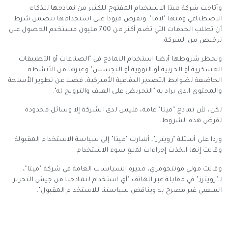
وأتاحت شركة ميتا الاستخدام المفتوح للكثير من نماذجها للذكاء
الاصطناعي ومنها "لاما". وتفرض قيودا على استخدامها تتضمن شرط
أن تطلب الخدمات التي تضم أكثر من 700 مليون مستخدم الحصول على
ترخيص من الشركة.
وتحظر شروطها أيضا استخدام النماذج في "الصناعات أو التطبيقات
العسكرية أو الحربية أو النووية أو التجسس" وغيرها من الأنشطة
الخاضعة لضوابط التصدير الدفاعية الأميركية، فضلا عن تطوير الأسلحة
والمحتوى الذي يراد به "التحريض على العنف والترويج له".
لكن، لأن نماذج "ميتا" عامة، فليس لدى الشركة إلا وسائل محدودة
لفرض هذه الشروط.
وردا على أسئلة "رويترز"، أشارت "ميتا" إلى سياسة الاستخدام المقبولة
وقالت إنها اتخذت إجراءات لمنع سوء الاستخدام.
وقالت مولي مونتجومري، مديرة السياسات العامة في شركة "ميتا"،
لـ"رويترز" في مقابلة عبر الهاتف "أي استخدام لنماذجنا من جيش التحرير
الشعبي غير مصرح به ويناقض سياستنا للاستخدام المقبول".