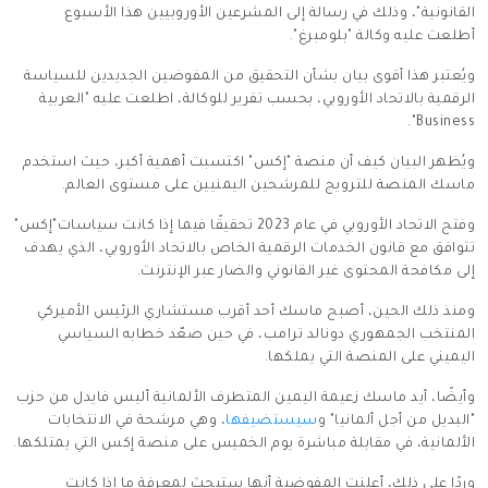
القانونية"، وذلك في رسالة إلى المشرعين الأوروبيين هذا الأسبوع
أطلعت عليه وكالة "بلومبرغ".
ويُعتبر هذا أقوى بيان بشأن التحقيق من المفوضين الجديدين للسياسة
الرقمية بالاتحاد الأوروبي، بحسب تقرير للوكالة، اطلعت عليه "العربية
Business".
ويُظهر البيان كيف أن منصة "إكس" اكتسبت أهمية أكبر، حيث استخدم
ماسك المنصة للترويج للمرشحين اليمنيين على مستوى العالم.
وفتح الاتحاد الأوروبي في عام 2023 تحقيقًا فيما إذا كانت سياسات"إكس"
تتوافق مع قانون الخدمات الرقمية الخاص بالاتحاد الأوروبي، الذي يهدف
إلى مكافحة المحتوى غير القانوني والضار عبر الإنترنت.
ومنذ ذلك الحين، أصبح ماسك أحد أقرب مستشاري الرئيس الأميركي
المنتخب الجمهوري دونالد ترامب، في حين صعّد خطابه السياسي
اليميني على المنصة التي يملكها.
وأيضًا، أيد ماسك زعيمة اليمين المتطرف الألمانية أليس فايدل من حزب
"البديل من أجل ألمانيا" و
سيستضيفها
، وهي مرشحة في الانتخابات
الألمانية، في مقابلة مباشرة يوم الخميس على منصة إكس التي يمتلكها.
وردًا على ذلك، أعلنت المفوضية أنها ستبحث لمعرفة ما إذا كانت