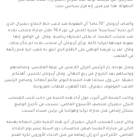
لمبارتين التي فرضها يويفا ضد ميريح (ديميرال)، ظلالا ثقيلة على
البطولة. هذا غير مبرر، إنه قرار سياسي بحت.
وأضاف أردوغان "70 عاما" أن العقوبة ضد لاعب خط الدفاع ديميرال الذي
أدى تحية "سياسية" مثيرة للجدل في دور الـ16 خلال مباراة منتخب بلاده
ضد منتخب النمسا، لا يمكن اعتبارها رياضية، وقال: في الواقع، إنها
عقوبة موجهة لتركيا كأمة. ورأى أردوغان أن منتخب بلاده لم يتأثر بذلك،
وقال: لقد رد فريقنا الوطني على الظلم الذي لحق به بلعب كرة قدم رائعة
في الملعب.
وقبل عودته، زار الرئيس التركي اللاعبين في غرفة الملابس، وصافحهم
وواساهم بعد الخروج من ربع النهائي. وقال أردوغان للاعبين: أهنئكم
جميعًا. حتى وإن سجلنا هذه النتيجة اليوم، فأنتم أبطالنا. وصافح الرئيس
اللاعب الموقوف ديميرال، كما أظهرت لقطات تلفزيونية.
وكانت الضجة التي أثيرت حول أداء هذه التحية من جانب لاعب المنتخب
التركي ديميرال منتصف الأسبوع الماضي، تسببت في تأجيج الوضع
بشكل إضافي قبل مباراة تركيا وهولندا في برلين مساء السبت.
وكان لاعب المنتخب التركي ديميرال أدى هذه التحية خلال احتفاله بهدفه
الثاني في مباراة النمسا ضمن منافسات دور الستة عشر يوم الثلاثاء
الماضي، الأمر الذي أدى إلى إيقافه من قبل الاتحاد الأوروبي لكرة القدم