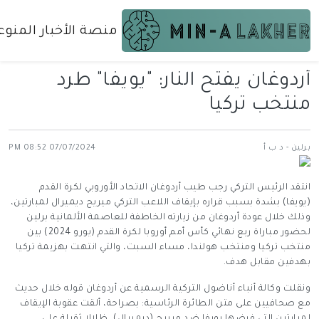
منصة الأخبار المنوع
أردوغان يفتح النار: "يويفا" طرد
منتخب تركيا
برلين - د ب أ
07/07/2024 08:52 PM
انتقد الرئيس التركي رجب طيب أردوغان الاتحاد الأوروبي لكرة القدم
(يويفا) بشدة بسبب قراره بإيقاف اللاعب التركي ميريح ديميرال لمبارتين،
وذلك خلال عودة أردوغان من زيارته الخاطفة للعاصمة الألمانية برلين
لحضور مباراة ربع نهائي كأس أمم أوروبا لكرة القدم (يورو 2024) بين
منتخب تركيا ومنتخب هولندا، مساء السبت، والتي انتهت بهزيمة تركيا
بهدفين مقابل هدف.
ونقلت وكالة أنباء أناضول التركية الرسمية عن أردوغان قوله خلال حديث
مع صحافيين على متن الطائرة الرئاسية: بصراحة، ألقت عقوبة الإيقاف