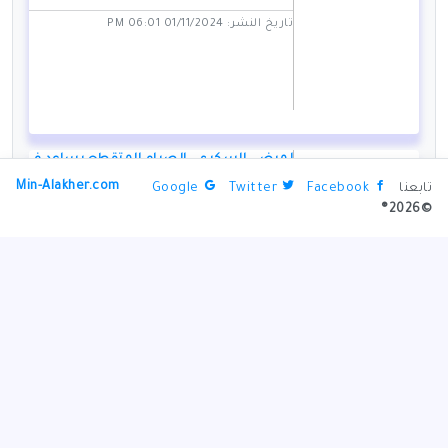
تاريخ النشر: 01/11/2024 06:01 PM
لمرضى السكري.. الصيام المتقطع يساعد في
التحكم في سكر الدم
Min-Alakher.com
تابعنا
Facebook
Twitter
Google
©2026®
تاريخ النشر: 01/11/2024 06:49 PM
دوايت يورك مدرباً لمنتخب ترنداد وتوباغو
تاريخ النشر: 01/11/2024 06:05 PM