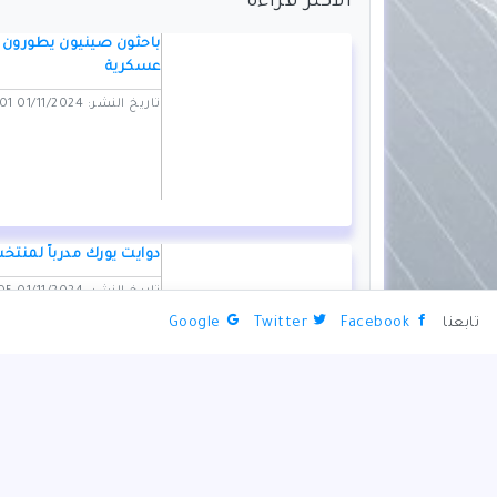
الأكثر قراءة
باحثون صينيون يطورون 
عسكرية
تاريخ النشر: 01/11/2024 06:01 PM
دوايت يورك مدرباً لمنتخب
تاريخ النشر: 01/11/2024 06:05 PM
تابعنا
Facebook
Twitter
Google
السبت.. انطلاق "ختامية