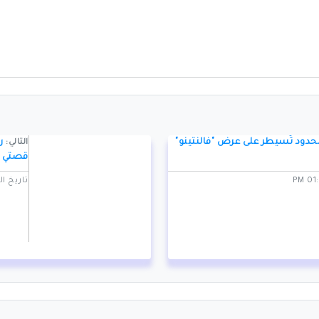
لحدود تُسيطر على عرض "فالنتينو"
رد
التالي:
قصتي
تاريخ النشر: 1/2025