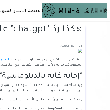
منصة الأخبار المنوع
هكذا ردّ "chatgpt" على سؤال "العربية.نت" حول "ديب سيك" 😂
دبي - نورا الجندي
لا شك في أن شات جي بي تي، قد خلق ثورة في عالم
الذكاء
المدعوم فلا بد أنه مدرّب أيضاً على التعاطي مع المنافسين
"إجابة غاية بالدبلوماسية"
وبينما أطلقت "ديب سيك" مطلع الأسبوع الحالي نموذج لغة 
قررت "العربية.نت" خوض التجربة وطلب التعليق من "شات ج
وحينما سألناه عن رأيه بالتطبيق الأفضل، رد الروبوت بإجاب
وأضاف: "أنا وDeepSeek نخدم أغراضا مماثلة بالمساعدة في الحصول على المعلومات، ولكن قد نتعامل مع الأمور بشكل مختلف قليلاً.