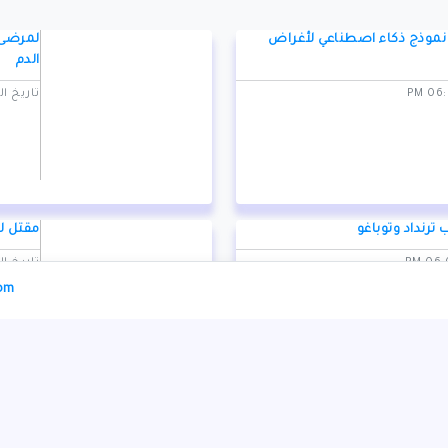
نموذج ذكاء اصطناعي لأغراض
لمرضى 
الدم
تاريخ النشر: 1/2024
 ترنداد وتوباغو
مقتل لا
تاريخ النشر: 1/2024
com
" السيدات للتنس في الرياض