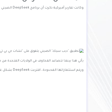
وكانت تقارير أميركية ذكرت أن برنامج DeepSeek الصيني للذكاء الاصطناعي بات المنافس الأشرس لشركة OpenAI وChatGPT الشهير.
يأتي هذا بينما تتصاعد المخاوف في الولايات المتحدة من 
ورغم استثماراتها المحدودة، اقتربت DeepSeek بشكل غير متوقع من منافسة عمالقة الذكاء الاصطناعي العالميين، مما قد يعيد رسم خارطة الهيمنة التقنية.