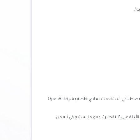
".
الجدير ذكره أن شركة أوبن إيه أي OpenAI كانت أعلنت أنها وجدت أدلة تشير إلى أن شركة DeepSeek الصينية الناشئة في مجال الذكاء الاصطناعي استخدمت نماذج خاصة بشركة OpenAI
دلة على "التقطير"، وهو ما يشتبه في أنه من