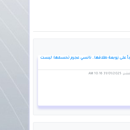
اً على زوبعة طلاقها.. نانسي عجرم تحسمها: ليست
31/0 10:16 AM