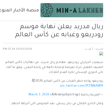
منصة الأخبار المنوع
ريال مدريد يعلن نهاية موسم
رودريغو وغيابه عن كأس العالم
مدريد - أ ف ب
03/03/2026 07:34 PM
سيغيب البرازيلي رودريغو، مهاجم ريال مدريد، عن نهائيات كأس العالم
الصيف المقبل جراء تعرضه لإصابة بالغة في ركبته اليمنى، وفق ما أفاد
ثاني الدوري الإسباني لكرة القدم الثلاثاء.
رودريغو يواجه خطر الغياب عن كأس العالم 2026🤯
pic.twitter.com/fPZ1MkXMfR
— العربية رياضة (@AlArabiyaSports)
March 3, 2026
وقال النادي الملكي في بيان رسمي: بعد الفحوص التي أجراها الجهاز