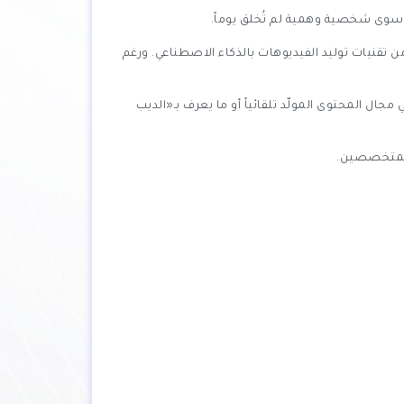
ن سوى شخصية وهمية لم تُخلق يوماً.
طناعي، باستخدام تقنية «قوقل فيو 3» (Google Veo 3)، وهو الإصدار الأحدث من تقنيات توليد الفيديوهات بالذكاء الاصطناعي. ورغم
ل المحتوى المولّد تلقائياً أو ما يعرف بـ«الديب
 المتخصصين.