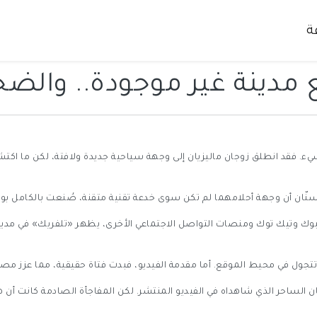
ة
دينة غير موجودة.. والضحا
ي شيء. فقد انطلق زوجان ماليزيان إلى وجهة سياحية جديدة ولافتة، لكن ما اكتش
مسنّان أن وجهة أحلامهما لم تكن سوى خدعة تقنية متقنة، صُنعت بالكامل بو
بوك وتيك توك ومنصات التواصل الاجتماعي الأخرى، يظهر «تلفريك» في مدين
تجول في محيط الموقع. أما مقدمة الفيديو، فبدت فتاة حقيقية، مما عزز مصد
ان الساحر الذي شاهداه في الفيديو المنتشر. لكن المفاجأة الصادمة كانت أن هذ