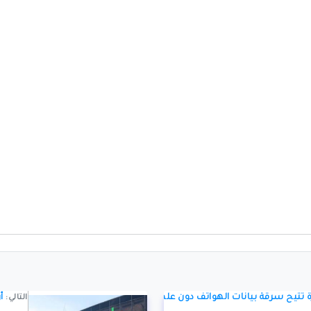
 تتيح سرقة بيانات الهواتف دون علم
أر
التالي: