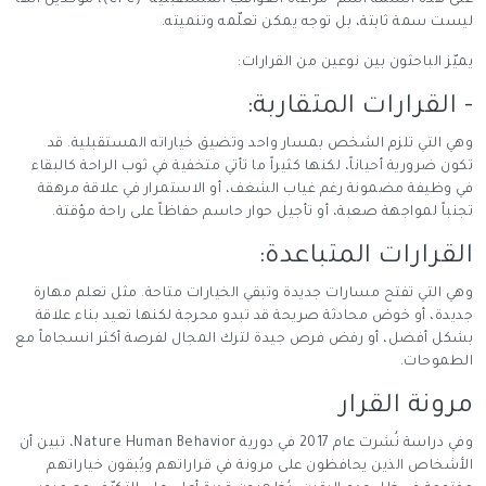
على هذه السمة اسم "مراعاة العواقب المستقبلية" (CFC)، مؤكدين أنها
ليست سمة ثابتة، بل توجه يمكن تعلّمه وتنميته.
يميّز الباحثون بين نوعين من القرارات:
- القرارات المتقاربة:
وهي التي تلزم الشخص بمسار واحد وتضيق خياراته المستقبلية. قد
تكون ضرورية أحياناً، لكنها كثيراً ما تأتي متخفية في ثوب الراحة كالبقاء
في وظيفة مضمونة رغم غياب الشغف، أو الاستمرار في علاقة مرهقة
تجنباً لمواجهة صعبة، أو تأجيل حوار حاسم حفاظاً على راحة مؤقتة.
القرارات المتباعدة:
وهي التي تفتح مسارات جديدة وتبقي الخيارات متاحة. مثل تعلم مهارة
جديدة، أو خوض محادثة صريحة قد تبدو محرجة لكنها تعيد بناء علاقة
بشكل أفضل، أو رفض فرص جيدة لترك المجال لفرصة أكثر انسجاماً مع
الطموحات.
مرونة القرار
وفي دراسة نُشرت عام 2017 في دورية Nature Human Behavior، تبين أن
الأشخاص الذين يحافظون على مرونة في قراراتهم ويُبقون خياراتهم