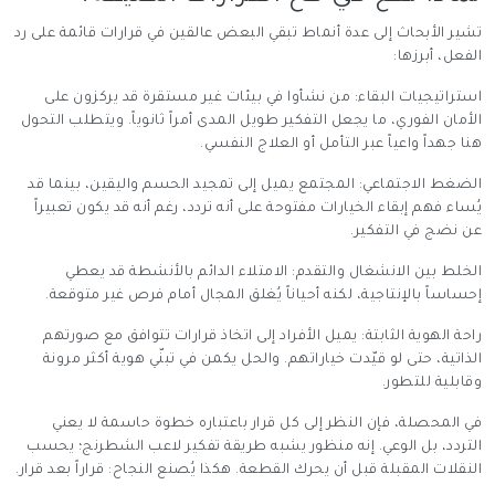
تشير الأبحاث إلى عدة أنماط تبقي البعض عالقين في قرارات قائمة على رد
الفعل، أبرزها:
استراتيجيات البقاء: من نشأوا في بيئات غير مستقرة قد يركزون على
الأمان الفوري، ما يجعل التفكير طويل المدى أمراً ثانوياً. ويتطلب التحول
هنا جهداً واعياً عبر التأمل أو العلاج النفسي.
الضغط الاجتماعي: المجتمع يميل إلى تمجيد الحسم واليقين، بينما قد
يُساء فهم إبقاء الخيارات مفتوحة على أنه تردد، رغم أنه قد يكون تعبيراً
عن نضج في التفكير.
الخلط بين الانشغال والتقدم: الامتلاء الدائم بالأنشطة قد يعطي
إحساساً بالإنتاجية، لكنه أحياناً يُغلق المجال أمام فرص غير متوقعة.
راحة الهوية الثابتة: يميل الأفراد إلى اتخاذ قرارات تتوافق مع صورتهم
الذاتية، حتى لو قيّدت خياراتهم. والحل يكمن في تبنّي هوية أكثر مرونة
وقابلية للتطور.
في المحصلة، فإن النظر إلى كل قرار باعتباره خطوة حاسمة لا يعني
التردد، بل الوعي. إنه منظور يشبه طريقة تفكير لاعب الشطرنج؛ يحسب
النقلات المقبلة قبل أن يحرك القطعة. هكذا يُصنع النجاح: قراراً بعد قرار.