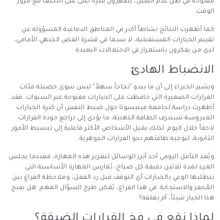
مفتوحة في ظل عدم اليقين، يُظهرون قدرة أعلى على التكيّف مع مرور
الوقت.
كما أظهرت النتائج نشاطاً أكبر في المناطق الدماغية المسؤولة عن
تقييم الخيارات المستقبلية، لا سيما في قشرة الفص الجبهي الأمامي،
لدى من يفكرون باستمرار في الاحتمالات البعيدة.
الانضباط الهادئ
ويشير الخبراء إلى أن ما يبدو "نجاحاً سهلاً" ليس سوى حصيلة مئات
القرارات الصغيرة التي حافظت على الخيارات مفتوحة عبر السنوات. فقد
أظهرت دراسة لجامعة مينيسوتا حول ضبط النفس أن كثرة الخيارات
المدروسة تستنزف الطاقة الذهنية، ما يؤدي إلى تراجع جودة القرارات
لاحقاً خلال اليوم. لذلك يميل الأشخاص الأكثر فاعلية إلى تبسيط الأمور
الثانوية، لتوجيه طاقتهم نحو القرارات الجوهرية.
ويُعد التأمل اليومي أحد أبرز الوسائل لتعزيز هذه المهارة، فعندما يجلس
المرء لمدة ثلاثين دقيقة كل صباح، يُمارس المهارة الأساسية التي
يتطلبها الوعي بالخيارات أي التوقف قبل رد الفعل، وملاحظة الفراغ بين
المُحفز والاستجابة. في هذا الفراغ، يُمكن طرح السؤال المهم: هل يفتح
هذا الخيار شيئاً، أم يغلقه؟
لماذا نقع في فخ القرارات الضيقة؟