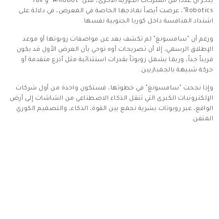
يُذكر أن عدداً من الشركات الكورية الأخرى، مثل "A-Robot" و"Yuil
Robotics"، عرضت أيضاً نماذجها الخاصة في المعرض، في دلالة على
اشتداد المنافسة داخل كوريا الجنوبية نفسها.
ورغم أن "سامسونغ" لم تكشف بعد عن مواصفات روبوتها أو موعد
الإطلاق الرسمي، إلا أن تصريحات أوه توحي بأن العرض الأول قد يكون
قريباً جداً، وربما يشمل روبوتاً بقدرات استثنائية مثل أذرع متقدمة أو
حركة شبيهة بالجمبازيين.
وإذا نجحت "سامسونغ" في خطوتها، فستكون واحدة من أول شركات
الإلكترونيات الكبرى التي تنقل الذكاء الاصطناعي من الشاشات إلى أرض
الواقع، عبر روبوتات بشرية تجمع بين القوة، الذكاء، والتصميم الكوري
المتقن.