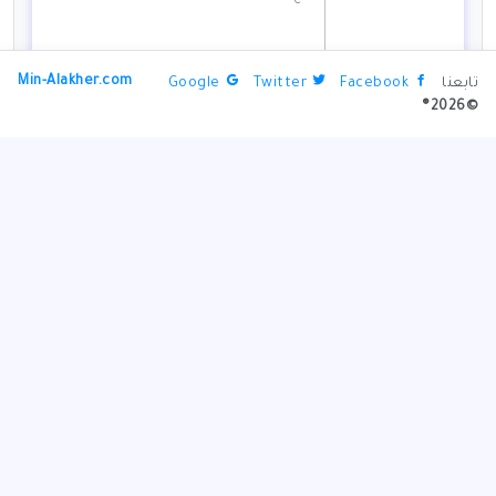
Min-Alakher.com
تابعنا
Facebook
Twitter
Google
©2026®
لمرضى السكري.. الصيام المتقطع يساعد في
التحكم في سكر الدم
تاريخ النشر: 01/11/2024 06:49 PM
دوايت يورك مدرباً لمنتخب ترنداد وتوباغو
تاريخ النشر: 01/11/2024 06:05 PM