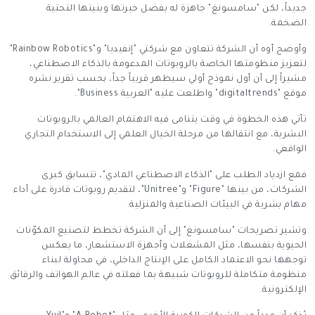
جديداً، لكن "سامسونغ" جاهزة له بفضل خبرتها وبنيتها التحتية
الضخمة.
وأوضح أوه أن الشركة تتعاون مع شركتي "إنفيديا" و"Rainbow Robotics"
لتعزيز منظومتها الخاصة بالروبوتات المدعومة بالذكاء الاصطناعي،
مشيراً إلى أن أول نموذج أولي سيظهر قريباً جداً، بحسب تقرير نشره
موقع "digitaltrends" واطلعت عليه "العربية Business".
تأتي هذه الخطوة في وقت يتنامى فيه الاهتمام العالمي بالروبوتات
البشرية، مع انتقالها من مرحلة الخيال العلمي إلى الاستخدام التجاري
الواقعي.
فمع ازدياد الطلب على "الذكاء الاصطناعي المادي"، تتسابق كبرى
الشركات، من بينها "Figure" و"Unitree"، لتقديم روبوتات قادرة على أداء
مهام بشرية في البيئات الصناعية والمنزلية.
وتشير تصريحات "سامسونغ" إلى أن الشركة تخطط لتصنيع المكوّنات
الحيوية بنفسها، مثل المشغلات وأجهزة الاستشعار، ما يعكس
توجهها نحو الاعتماد الكامل على الإنتاج الداخلي، في محاولة لبناء
منظومة متكاملة للروبوتات شبيهة بما فعلته في عالم الهواتف والرقائق
الإلكترونية.