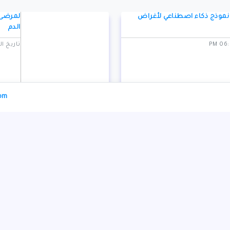
نموذج ذكاء اصطناعي لأغراض
لمرضى 
الدم
تاريخ النشر: 1/2024
com
 ترنداد وتوباغو
مقتل لا
تاريخ النشر: 1/2024
" السيدات للتنس في الرياض