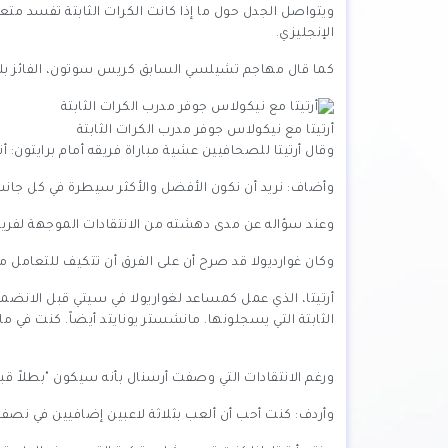
ويتواصل الجدل حول ما إذا كانت الكرات الثابتة تفسد م
الإنجليزي.
كما قال مهاجم تشيلسي السابق كريس سوتون، الفائز بلقب
أرتيتا مع نيكولاس جوفر مدرب الكرات الثابتة
وقال أرتيتا للصحافيين عشية مباراة فريقه أمام برايتون: أن
وأضاف: نريد أن نكون الأفضل والأكثر سيطرة في كل جانب
وعند سؤاله عن مدى دهشته من الانتقادات الموجهة لفريقه،
وكان غوارديولا قد صرح أن على الفرق أن تتكيف للتعامل مع 
أرتيتا، الذي عمل كمساعد لغواريولا في سيتي قبل الانضمام
الثابتة التي يسجلونها. مانشستر يونايتد أيضاً. كنت في م
ورغم الانتقادات التي وصفت أرسنال بأنه سيكون "بطلاً قبيح
وأردف: كنت أحب أن ألعب بثلاثة لاعبين إضافيين في نصف