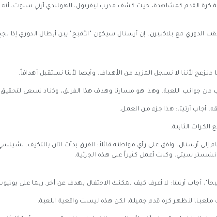
تعة كرة القدم كمشاهدة، حيث كشف مدرب ليفربول، الهولندي أرني سلوت، أن
 الدوري مع بلاكبيرن، إن أرسنال سيكون "الأقبح" بين أبطال الدوري إذا نج
ا منزعج لأننا لا نسجل المزيد من الأهداف، وأيضا لأننا نستقبل أهدافاً.
 من جوانب اللعبة، وهذا هو مسارنا وهدف هذا الفريق، وكناد نسعى لتحقيق 
 أجاب أرتيتا: هذا جزء من العمل.
الكرات الثابتة.
 إلى أرسنال، وافق على رأي مواطنه قائلاً: الفرق بدأت الآن بالتكيف. تشيلسي،
انشستر سيتي، وكنت أعمل كثيراً على هذه الجزئية.
اً"، أجاب أرتيتا: لا أعرف كيف يمكنك الاحتفال بهدف عن آخر. ربما على يوتيوب
 ملعبنا لنظهر كرة قدم جميلة، لكن هذه ليست واقعية اللعبة.