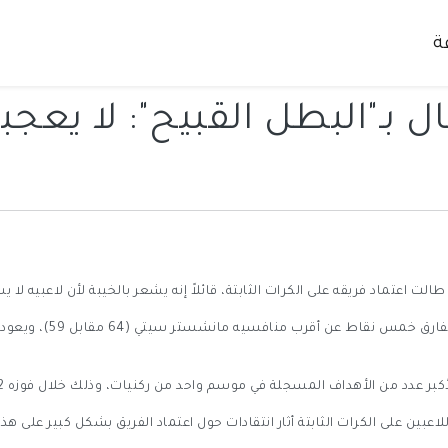
ة
 بـ"البطل القبيح": لا يعجب
 طالت اعتماد فريقه على الكرات الثابتة، قائلاً إنه يشعر بالخيبة لأن لاعبيه 
ويحتل أرسنال صدارة ترتي
الأهداف المسجلة في موسم واحد من ركنيات، وذلك خلال فوزه 2-1 على تشيلسي من ركلتين ثابتتين.
اعبين على الكرات الثابتة أثار انتقادات حول اعتماد الفريق بشكل كبير على ه